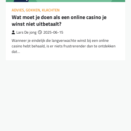
ADVIES
,
GOKKEN
,
KLACHTEN
Wat moet je doen als een online casino je
winst niet uitbetaalt?
Lars De jong
2025-06-15
Wanneer je eindelijk die langverwachte winst bij een online
casino hebt behaald, is er niets frustrerender dan te ontdekken
dat…