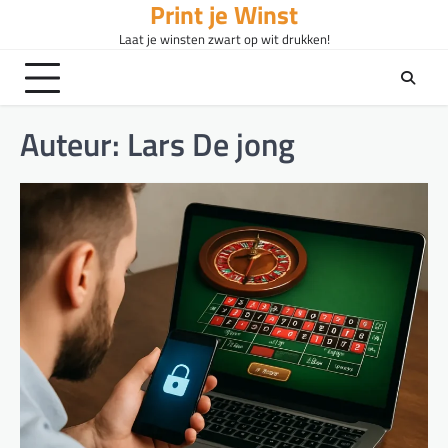
Print je Winst
Skip
to
Laat je winsten zwart op wit drukken!
content
Auteur:
Lars De jong