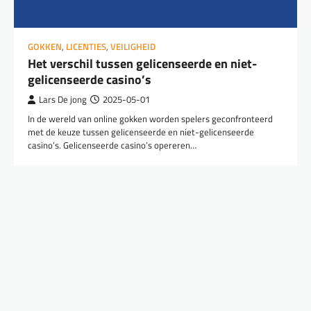
GOKKEN
,
LICENTIES
,
VEILIGHEID
Het verschil tussen gelicenseerde en niet-
gelicenseerde casino’s
Lars De jong
2025-05-01
In de wereld van online gokken worden spelers geconfronteerd
met de keuze tussen gelicenseerde en niet-gelicenseerde
casino’s. Gelicenseerde casino’s opereren…